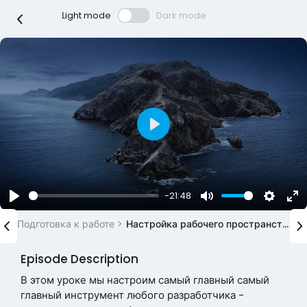
Լight mode
Dark mode
P
l
a
y
-21:48
P
M
S
E
l
u
e
n
Подготовка к работе >
Настройка рабочего пространства
a
t
t
t
y
e
t
e
Episode Description
i
r
n
f
В этом уроке мы настроим самый главный самый
g
u
главный инструмент любого разработчика -
s
l