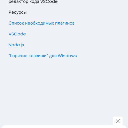
редактор кода VSCode.
l
s
Ресурсы:
c
r
Список необходимых плагинов
e
VSCode
e
n
Node.js
"Горячие клавиши" для Windows